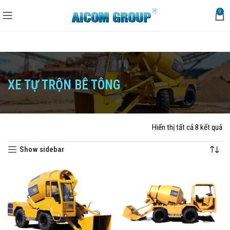
0
XE TỰ TRỘN BÊ TÔNG
Hiển thị tất cả 8 kết quả
Trang chủ
Xe tự trộn bê tông
Show sidebar