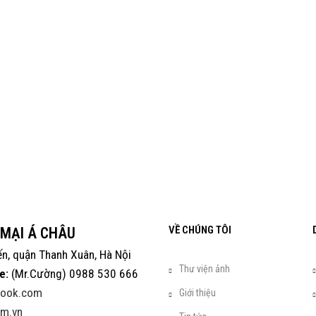
VỀ CHÚNG TÔI
 MẠI Á CHÂU
ến, quận Thanh Xuân, Hà Nội
Thư viện ảnh
e:
(Mr.Cường) 0988 530 666
look.com
Giới thiệu
m.vn