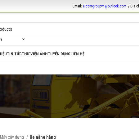
Email:
aicomgroupvn@outlook.com
/ Địa c
RY
HIỆU
TIN TỨC
THƯ VIỆN ẢNH
TUYỂN DỤNG
LIÊN HỆ
Máy xây dựng
Xe nâng hàng