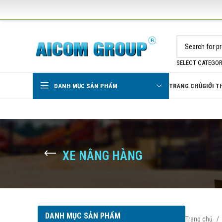
SELECT CATEGO
DANH MỤC SẢN PHẨM
TRANG CHỦ
GIỚI T
XE NÂNG HÀNG
DANH MỤC SẢN PHẨM
Trang chủ