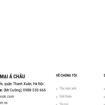
VỀ CHÚNG TÔI
 MẠI Á CHÂU
ến, quận Thanh Xuân, Hà Nội
Thư viện ảnh
e:
(Mr.Cường) 0988 530 666
look.com
Giới thiệu
m.vn
Tin tức