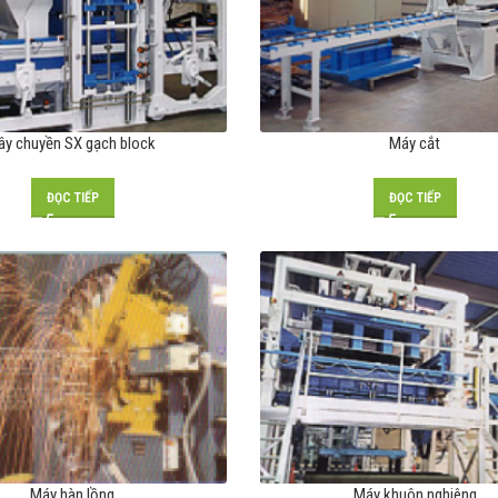
ây chuyền SX gạch block
Máy cắt
ĐỌC TIẾP
ĐỌC TIẾP
Máy hàn lồng
Máy khuôn nghiêng