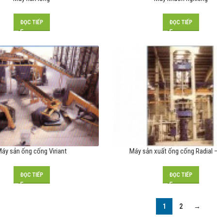
ĐỌC TIẾP
ĐỌC TIẾP
áy sản ống cống Viriant
Máy sản xuất ống cống Radial 
ĐỌC TIẾP
ĐỌC TIẾP
1
2
→