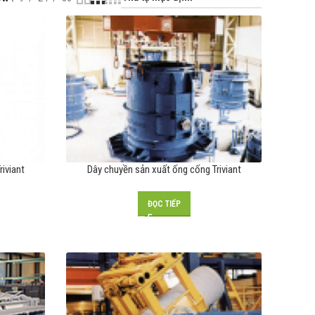
iviant
Dây chuyền sản xuất ống cống Triviant
ĐỌC TIẾP