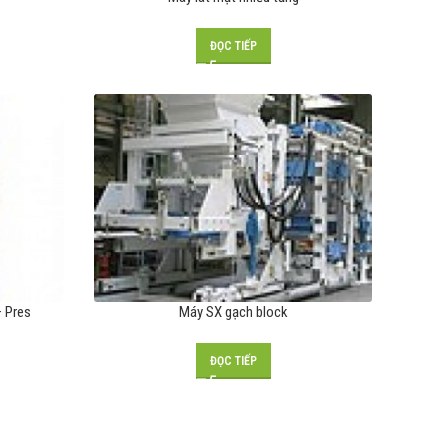
ĐỌC TIẾP
– Pres
Máy SX gạch block
ĐỌC TIẾP