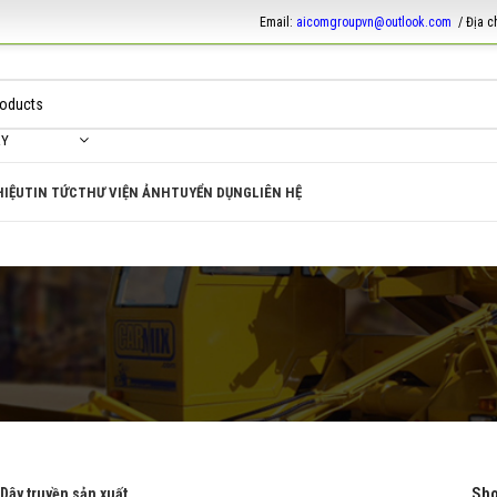
Email:
aicomgroupvn@outlook.com
/ Địa c
RY
HIỆU
TIN TỨC
THƯ VIỆN ẢNH
TUYỂN DỤNG
LIÊN HỆ
Sh
Dây truyền sản xuất