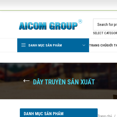
SELECT CATEGO
DANH MỤC SẢN PHẨM
TRANG CHỦ
GIỚI T
DÂY TRUYỀN SẢN XUẤT
DANH MỤC SẢN PHẨM
Trang chủ