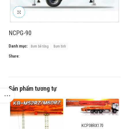
Click to enlarge
NCPG-90
Danh mục:
Bơm bê tông
Bơm tĩnh
Share:
Sản phẩm tương tự
KCP38RX170