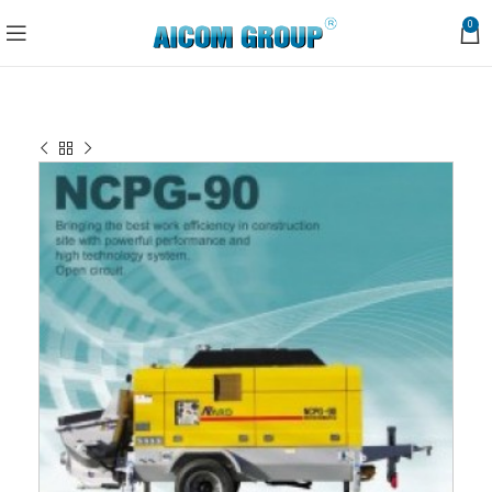
0
Trang chủ
Bơm bê tông
Bơm tĩnh
NCPG-90