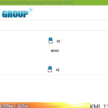
ICOGI 13, 164 Khuất Duy Tiến, quận Thanh Xuân - Hà Nội
0
0
₫
MENU
0
0
₫
KML 1