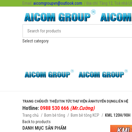
Email:
aicomgroupvn@outlook.com
/ Địa chỉ: Tầng 12, Toà nhà L
Select category
Danh mục sản phẩm
TRANG CHỦ
GIỚI THIỆU
TIN TỨC
THƯ VIỆN ẢNH
TUYỂN DỤNG
LIÊN HỆ
Hotline:
0988 530 666
(Mr.Cường)
Trang chủ
Bơm bê tông
Bơm bê tông KCP
KML 120H/90H
Back to products
DANH MỤC SẢN PHẨM