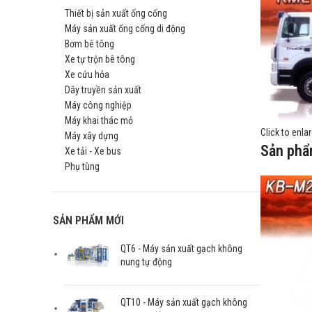
Thiết bị sản xuất ống cống
Máy sản xuất ống cống di động
Bơm bê tông
Xe tự trộn bê tông
Xe cứu hỏa
Dây truyền sản xuất
Máy công nghiệp
Máy khai thác mỏ
Click to enla
Máy xây dựng
Sản phẩ
Xe tải - Xe bus
Phụ tùng
SẢN PHẨM MỚI
QT6 - Máy sản xuất gạch không
nung tự động
QT10 - Máy sản xuất gạch không