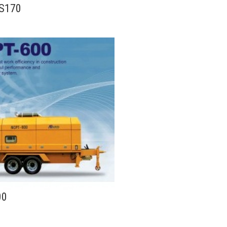
S170
00