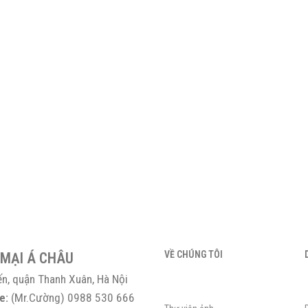
VỀ CHÚNG TÔI
 MẠI Á CHÂU
ến, quận Thanh Xuân, Hà Nội
e:
(Mr.Cường) 0988 530 666