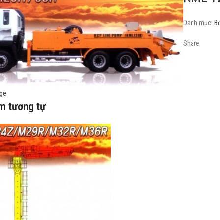
Danh mục:
B
Share:
rge
m tương tự